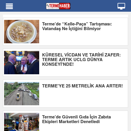
Terme’de “Kelle-Paça” Tartışması:
Vatandaş Ne İçtiğini Bilmiyor
KÜRESEL VİCDAN VE TARİHİ ZAFER:
TERME ARTIK UCLG DÜNYA
KONSEYİ'NDE!
TERME'YE 25 METRELİK ANA ARTER!
Terme’de Güvenli Gıda İçin Zabıta
Ekipleri Marketleri Denetledi