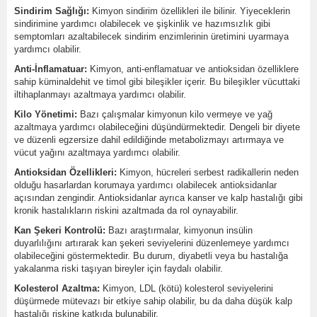
Sindirim Sağlığı:
Kimyon sindirim özellikleri ile bilinir. Yiyeceklerin
sindirimine yardımcı olabilecek ve şişkinlik ve hazımsızlık gibi
semptomları azaltabilecek sindirim enzimlerinin üretimini uyarmaya
yardımcı olabilir.
Anti-İnflamatuar:
Kimyon, anti-enflamatuar ve antioksidan özelliklere
sahip küminaldehit ve timol gibi bileşikler içerir. Bu bileşikler vücuttaki
iltihaplanmayı azaltmaya yardımcı olabilir.
Kilo Yönetimi:
Bazı çalışmalar kimyonun kilo vermeye ve yağ
azaltmaya yardımcı olabileceğini düşündürmektedir. Dengeli bir diyete
ve düzenli egzersize dahil edildiğinde metabolizmayı artırmaya ve
vücut yağını azaltmaya yardımcı olabilir.
Antioksidan Özellikleri:
Kimyon, hücreleri serbest radikallerin neden
olduğu hasarlardan korumaya yardımcı olabilecek antioksidanlar
açısından zengindir. Antioksidanlar ayrıca kanser ve kalp hastalığı gibi
kronik hastalıkların riskini azaltmada da rol oynayabilir.
Kan Şekeri Kontrolü:
Bazı araştırmalar, kimyonun insülin
duyarlılığını artırarak kan şekeri seviyelerini düzenlemeye yardımcı
olabileceğini göstermektedir. Bu durum, diyabetli veya bu hastalığa
yakalanma riski taşıyan bireyler için faydalı olabilir.
Kolesterol Azaltma:
Kimyon, LDL (kötü) kolesterol seviyelerini
düşürmede mütevazı bir etkiye sahip olabilir, bu da daha düşük kalp
hastalığı riskine katkıda bulunabilir.