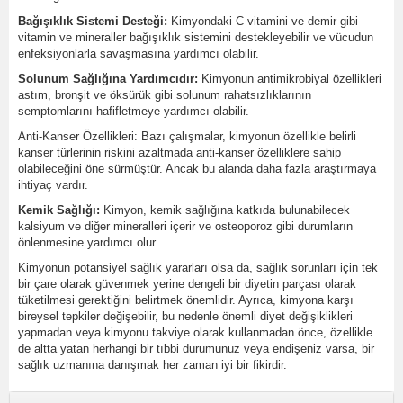
Bağışıklık Sistemi Desteği:
Kimyondaki C vitamini ve demir gibi
vitamin ve mineraller bağışıklık sistemini destekleyebilir ve vücudun
enfeksiyonlarla savaşmasına yardımcı olabilir.
Solunum Sağlığına Yardımcıdır:
Kimyonun antimikrobiyal özellikleri
astım, bronşit ve öksürük gibi solunum rahatsızlıklarının
semptomlarını hafifletmeye yardımcı olabilir.
Anti-Kanser Özellikleri: Bazı çalışmalar, kimyonun özellikle belirli
kanser türlerinin riskini azaltmada anti-kanser özelliklere sahip
olabileceğini öne sürmüştür. Ancak bu alanda daha fazla araştırmaya
ihtiyaç vardır.
Kemik Sağlığı:
Kimyon, kemik sağlığına katkıda bulunabilecek
kalsiyum ve diğer mineralleri içerir ve osteoporoz gibi durumların
önlenmesine yardımcı olur.
Kimyonun potansiyel sağlık yararları olsa da, sağlık sorunları için tek
bir çare olarak güvenmek yerine dengeli bir diyetin parçası olarak
tüketilmesi gerektiğini belirtmek önemlidir. Ayrıca, kimyona karşı
bireysel tepkiler değişebilir, bu nedenle önemli diyet değişiklikleri
yapmadan veya kimyonu takviye olarak kullanmadan önce, özellikle
de altta yatan herhangi bir tıbbi durumunuz veya endişeniz varsa, bir
sağlık uzmanına danışmak her zaman iyi bir fikirdir.